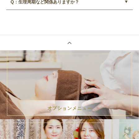
Q：生理周期など
関係ありますか？
A：基本、ブラは正しいサイズを選ぶことです。ナイトブラ
は装飾のないシンプルなものがおすすめです。寝ているとき
A：生理前は胸が張ったりしてマッサージの際痛みが出る場
に横に流れない補正力のあるものがいいです。ナイトブラで
合もあります。また、生理中にマッサージすると血行促進効
育乳するタイプのものではなく、ナイトブラはあくまでも寝
果がありますので経血量が増えることがあります説明をして
ているときにバストが流れないようにキープするものです。
了承されれば施術は問題ありません。
オプションメニュー