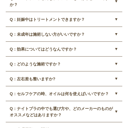
か？
Q：妊娠中はトリートメント
できますか？
A：大前提で、専門の方にサイズをしっかり計ってもらいそ
のサイズに合ったブラを身に着けていただければと思いま
Q：未成年は施術しない方
がいいですか？
A：妊娠中はトリートメントできません。バスト周りにカブ
す。またブラは、ワイヤー入り、U字型、深めのブラを選ん
レや疾患がある方も施術できません。また、産後は検診の際
でください。
Q：効果について
はどうなんですか？
A：まだ発達途中のお子様（18歳以下）は、乳腺の成長に伴
に医師の許可を得て行ってください（乳汁の分泌が良くなる
育乳ブラも色々なものありますが、急に大きくなる訳ではな
い触れると痛みが生じる恐れがあるため、しない方がいいで
ことがある為必ず説明する）基本的に授乳後が良いです。
いのでその時々にあったブラをつけてください。
Q：どのような
施術ですか？
A：1〜2回の施術ではすぐ元の状態に戻ってしまいますの
す。
で、1週間1回通っていただき、（できなければ10日に1回）
Q：左右差も整いますか?
A：バストトップを見せない、肩のケアもでき、背中とデコ
継続して育乳します。定着すると維持できます。
ルテのリンパマッサージをしてバストアップを図る施術で
Q：セルフケアの時、オイルは何を使えばいいですか？
A：時間がかかる場合もありますが左右差整う方がほとんど
す。痛みもなく気持ち良い施術です。
です。
Q：ナイトブラの中でも選び方や、
どのメーカーのものが
A：基本的にお好きなオイルでいいですが、リンパや血行を
オススメなどはありますか？
よくするオイルがいいと思います。